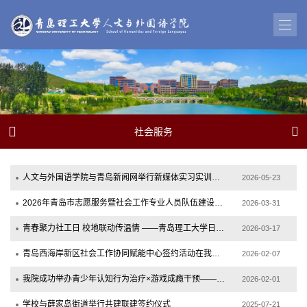


社会服务
人文与外国语学院与青岛新闻网举行新媒体实习实训基地签约暨揭牌仪式
2026-05-23
2026年青岛市志愿服务暨社会工作专业人员队伍建设培训班在我校顺利开展
2026-03-31
青春聚力社工日 校地联动传温情 ——青岛理工大学日暖风和公益协会开展社工日主题系列...
2026-03-17
青岛西海岸新区社会工作协同赋能中心签约活动在我校隆重举行
2026-02-07
我院成功举办青少年认知行为治疗×游戏成瘾干预——“香港模式CBT”系统培训
2026-02-01
学校与薛家岛街道举行共建联建签约仪式
2025-07-21