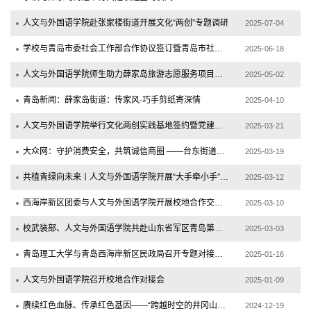
人文与外国语学院赴张家楼街道开展文化“两创”专题调研
2025-07-04
学校与青岛市委社会工作部合作协议签订暨青岛市社区工作者培训基地揭牌仪式隆重举行
2025-06-18
人文与外国语学院师生助力薛家岛旅游志愿服务项目提质增效
2025-05-02
青岛新闻：薛家岛街道：传家风·巧手剪纸寄深情
2025-04-10
人文与外国语学院举行文化两创实践基地签约暨党建联建活动
2025-03-21
大众网：守护消费安全，共筑诚信商圈 ——台东街道开展“3·15消费者权益日普法”公益宣...
2025-03-19
共植青绿向未来丨人文与外国语学院开展“大手牵小手”生态文明实践课
2025-03-12
西海岸新区团委与人文与外国语学院开展校地合作交流会
2025-03-10
校武装部、人文与外国语学院共赴山东省军区青岛第十三离职干部休养所开展学雷锋活动
2025-03-03
青岛理工大学与青岛西海岸新区民政局召开专题对接会议
2025-01-16
人文与外国语学院召开校地合作对接会
2025-01-09
赓续红色血脉、传承红色基因——“跨越时空的井冈山精神” 展览在我校开幕
2024-12-19