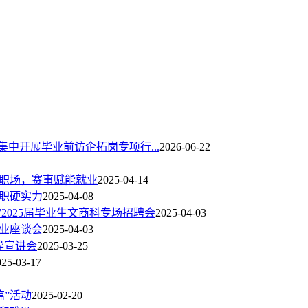
集中开展毕业前访企拓岗专项行...
2026-06-22
通职场，赛事赋能就业
2025-04-14
求职硬实力
2025-04-08
2025届毕业生文商科专场招聘会
2025-04-03
企业座谈会
2025-04-03
导宣讲会
2025-03-25
025-03-17
”活动
2025-02-20