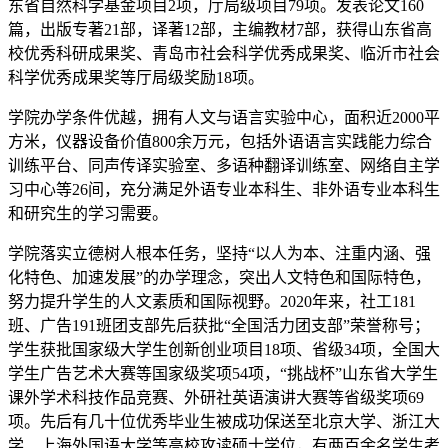
东省自然科学基金项目2项，厅局级项目79项。发表论文160
篇，出版专著21部，译著12部，主编教材7部，获得山东省高
校优秀科研成果奖、青岛市社会科学优秀成果奖、临沂市社会
科学优秀成果奖等厅局级奖励18项。
学院办学条件优越，拥有人文与语言实验中心，面积近2000平
方米，仪器设备价值800余万元，包括外语语言实践能力综合
训练平台、同声传译实验室、多语种翻译训练室、网络自主学
习中心等26间，充分满足外语专业本科生、非外语专业本科生
和研究生的学习需要。
学院落实立德树人根本任务，坚持“以人为本、注重内涵、强
化特色、加速发展”的办学理念，突出人文特色和国际特色，
努力提升学生的人文素质和国际视野。2020年来，社工181
班、广告191班团支部先后获批“全国活力团支部”荣誉称号；
学生获批国家级大学生创新创业项目18项、省级34项，全国大
学生广告艺术大赛等国家级奖项54项，“挑战杯”山东省大学生
课外学术科技作品竞赛、外研社英语演讲大赛等省级奖项69
项。先后有几十位优秀毕业生被成功保送至北京大学、浙江大
学、上海外国语大学等高校攻读硕士学位，有两百余名学生考