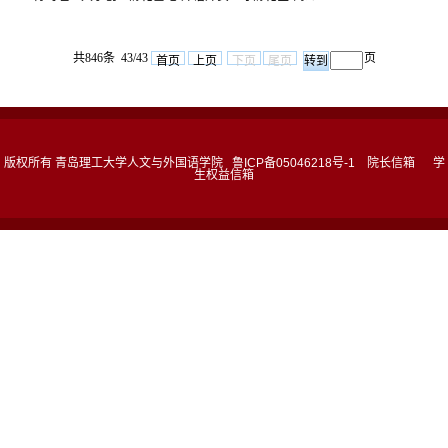
共846条 43/43
页
首页
上页
下页
尾页
版权所有 青岛理工大学人文与外国语学院 鲁ICP备05046218号-1
院长信箱
学
生权益信箱