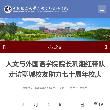


校友之窗
人文与外国语学院院长巩湘红带队
走访聊城校友助力七十周年校庆
发布时间：2023-07-22 10:33
来源：
发布人：贾舒文
月
日
7
1
8
至19