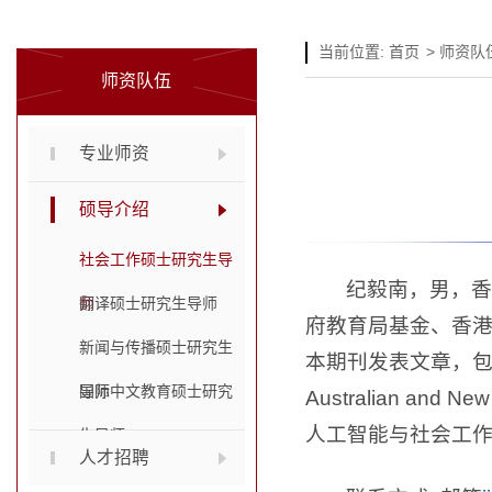
当前位置:
首页
>
师资队
师资队伍
专业师资
硕导介绍
社会工作硕士研究生导
纪毅南，男，香
师
翻译硕士研究生导师
府教育局基金、香
新闻与传播硕士研究生
本期刊发表文章，包括《A
导师
国际中文教育硕士研究
Australian an
人工智能与社会工
生导师
人才招聘