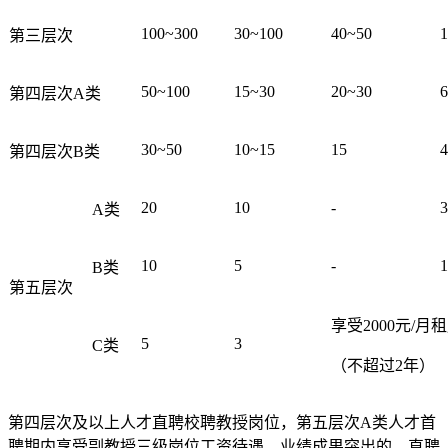
100~300
30~100
40~50
第三层次
50~100
15~30
20~30
第四层次A类
30~50
10~15
15
4
第四层次B类
20
10
-
3
A类
10
5
-
1
B类
第五层次
享受2000元/月
5
3
C类
（不超过2年）
第四层次及以上人才直聘校聘教授岗位，第五层次A类人才首
聘期内享受副教授三级岗位工资待遇，业绩成果突出的，直聘