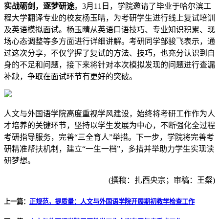
实战砺剑，逐梦研途
。3月11日，学院邀请了毕业于哈尔滨工
程大学翻译专业的校友杨玉晴，为考研学生进行线上复试培训
及英语模拟面试。杨玉晴从英语口语技巧、专业知识积累、现
场心态调整等多方面进行详细讲解。考研同学邹骏飞表示，通
过这次分享，不仅掌握了复试的方法、技巧，也充分认识到自
身的不足和问题，接下来将针对本次模拟发现的问题进行查漏
补缺，争取在面试环节有更好的突破。
人文与外国语学院高度重视学风建设，始终将考研工作作为人
才培养的关键环节，坚持以学生发展为中心，不断强化全过程
考研指导服务，完善“三全育人”举措。下一步，学院将完善考
研精准帮扶机制，建立“一生一档”，多措并举助力学生实现读
研梦想。
(撰稿：扎西央宗；审稿：王粲)
上一篇：
正规范，提质量：人文与外国语学院开展期初教学检查工作