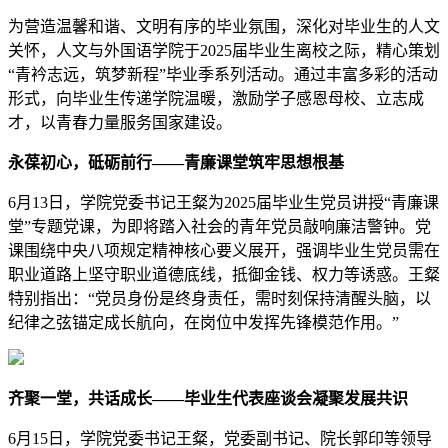
为营造温馨和谐、文明有序的毕业氛围，深化对毕业生的人文
关怀，人文与外国语学院于2025届毕业生离校之际，精心策划
“青衿志远，筑梦新程”毕业季系列活动。通过丰富多彩的活动
形式，向毕业生传递学院温暖，激励学子感恩母校、立志成
才，以青春力量服务国家建设。
永葆初心，砥砺前行
——
青廉课堂筑牢思想根基
6月13日，学院党委书记王粲为2025届毕业生党员讲授“青廉课
堂”专题党课，为即将踏入社会的青年党员敲响廉洁警钟。党
课围绕中央八项规定精神核心要义展开，强调毕业生党员需在
职业道路上坚守职业道德底线，抵御金钱、权力等诱惑。王粲
特别指出：“党员身份是终身责任，需时刻保持清醒头脑，以
纪律之弦锚定成长航向，在岗位中发挥先锋模范作用。”
齐聚一堂，共话成长
——
毕业生代表座谈会凝聚发展共识
6月15日，学院党委书记王粲，党委副书记、院长郭印等领导