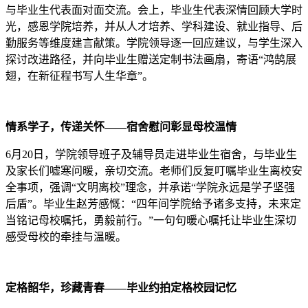
与毕业生代表面对面交流。会上，毕业生代表深情回顾大学时
光，感恩学院培养，并从人才培养、学科建设、就业指导、后
勤服务等维度建言献策。学院领导逐一回应建议，与学生深入
探讨改进路径，并向毕业生赠送定制书法画扇，寄语“鸿鹄展
翅，在新征程书写人生华章”。
情系学子，传递关怀
——
宿舍慰问彰显母校温情
6月20日，学院领导班子及辅导员走进毕业生宿舍，与毕业生
及家长们嘘寒问暖，亲切交流。老师们反复叮嘱毕业生离校安
全事项，强调“文明离校”理念，并承诺“学院永远是学子坚强
后盾”。毕业生赵芳感慨：“四年间学院给予诸多支持，未来定
当铭记母校嘱托，勇毅前行。”一句句暖心嘱托让毕业生深切
感受母校的牵挂与温暖。
定格韶华，珍藏青春
——
毕业约拍定格校园记忆