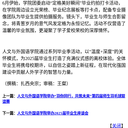
6月伊始，学院团委启动“定格美好瞬间”毕业约拍打卡活动，
在学院周边设立光荣榜、毕业纪念展板等打卡点，配备专业摄
像团队为毕业生提供拍摄服务。镜头下，毕业生与师生合影留
念，将青葱岁月的意气风发定格为永恒记忆。活动不仅营造了
温馨的毕业氛围，更凝聚了学子爱校荣校的深厚情怀。
人文与外国语学院通过系列毕业季活动，以“温度+深度”的关
怀模式，为2025届毕业生打造了充满仪式感的离校体验。全体
毕业生将携母校期许，以自信之姿踏上新征程，在现代化强国
建设中贡献人外学子的智慧与力量。
（撰稿：扎西央宗；审稿：王粲）
上一篇：
人文与外国语学院举办“羽你同行，共筑未来”第四届师生羽毛球联
谊赛
下一篇：
人文与外国语学院举办2025届毕业生座谈会
【
关闭
】