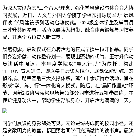
为深入贯彻落实“三全育人”理念，强化学风建设与体育育人协
同发展，近日，人文与外国语学院于学校东排球场举办“晨风
伴读”学风建设系列活动启动仪式。2024级全体学生及辅导员
王才升共同参与，活动以晨读为纽带，融合体育锻炼与习惯养
成，开启全方位育人新篇章。
晨曦初露，启动仪式在充满活力的花式早操中拉开帷幕。同学
们身姿矫健，动作整齐划一，展现出蓬勃的朝气。王才升作动
员讲话中强调，本年度学院以“晨风行动”为依托，构建
“1+3+N”育人矩阵，即以每日晨读为核心，联动体能训练、习
惯养成、朋辈互助三大支撑体系，延伸十余项特色活动，旨在
形成“学、练、行”一体化育人模式。随后，在“晨间能量站”环
节，网新242班曾泓彬现场带领部分同学进行五祖拳晨练，在
传统健身功法中，帮助学生舒展身心，开启活力满满的一天。
同学们晨读的身影随处可见，无论是绿树成荫的校园小径，还
是宽敞明亮的教室，都回荡着同学们充满激情的读书声。晨读