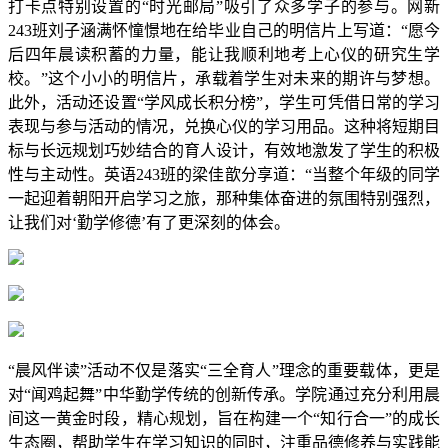
打卡点特别设置的“时光邮局”吸引了众多学子的参与。网新
243班刘子涵满怀憧憬地在给毕业自己的明信片上写道：“愿今
后四年晨读积蓄的力量，能让我顺利地考上心仪的研究生学
校。”这个小小的明信片，承载着学生对未来的期许与梦想。
此外，活动还设置“学风成长积分榜”，学生可凭借日常的学习
表现与参与活动的情况，兑换心仪的学习用品。这种将短期目
标与长远规划巧妙结合的育人设计，有效地激发了学生的积极
性与主动性。英语243班的梁佳歆分享道：“当整个年级的同学
一起迎着朝阳开启学习之旅，那种集体奋进的氛围特别强烈，
让我们对‘勤学修德’有了更深刻的体会。
“晨风伴读”活动不仅是落实“三全育人”理念的重要载体，更是
对“闻鸡起舞”中华勤学传统的创新传承。学院通过充分利用晨
间这一黄金时段，精心规划，旨在构建一个“知行合一”的成长
生态圈，帮助学生在学习知识的同时，注重品德修养与实践能