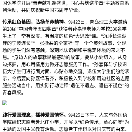
国语学院开展“青春献礼逢盛世，同心共筑谱华章”主题教育系
列活动，共同庆祝新中国75周年华诞。
传承红色基因，弘扬革命精神
。9月22日，青岛理工大学邀请
第28届“中国青年五四奖章”获得者孙嘉怿老师为学校330名学
生上了一堂有深度、有温度的红色“大思政”课。“沉睡长津湖
畔的宁波连长”“一张撕裂的全家福”等一个个英烈故事，让现
场的学生们深有感触，深刻地认识到和平稳定环境的来之不
易。“身边人的故事就是最感动的故事，要从小处切入，从身
边挖掘，用心用情用力做好志愿服务工作。”孙嘉怿与学校退
伍大学生们进行面对面、心贴心地交流。退伍大学生们纷纷表
示，今后要向孙嘉怿看齐，积极投入到学校和周边社区的志愿
服务活动当中，用实际行动诠释“退伍不退志、退伍不褪色”的
青春风采。
践行爱国理念，播种爱国情怀。
9月25日下午，人文与外国语
学院组织志愿者赴北庄小学，开展以“红色传承，童心向党”为
主题的爱国主义教育活动。志愿者丁佳琪以对国庆节的由来、