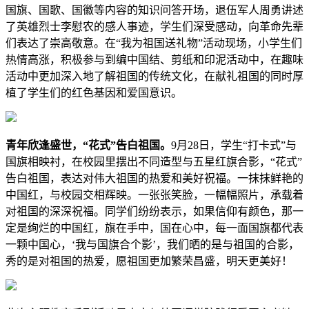
国旗、国歌、国徽等内容的知识问答开场，退伍军人周勇讲述
了英雄烈士李慰农的感人事迹，学生们深受感动，向革命先辈
们表达了崇高敬意。在“我为祖国送礼物”活动现场，小学生们
热情高涨，积极参与到编中国结、剪纸和印泥活动中，在趣味
活动中更加深入地了解祖国的传统文化，在献礼祖国的同时厚
植了学生们的红色基因和爱国意识。
青年
欣逢盛世
，“花式”告白祖国。
9月28日，学生“打卡式”与
国旗相映衬，在校园里摆出不同造型与五星红旗合影，“花式”
告白祖国，表达对伟大祖国的热爱和美好祝福。一抹抹鲜艳的
中国红，与校园交相辉映。一张张笑脸，一幅幅照片，承载着
对祖国的深深祝福。同学们纷纷表示，如果信仰有颜色，那一
定是绚烂的中国红，旗在手中，国在心中，每一面国旗都代表
一颗中国心，‘我与国旗合个影’，我们晒的是与祖国的合影，
秀的是对祖国的热爱，愿祖国更加繁荣昌盛，明天更美好！