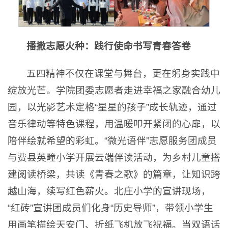
播撒志愿火种：践行使命书写青春答卷
五四精神不仅在课堂与舞台，更在躬身实践中
绽放光芒。学院团委志愿者走进幸福之家融合幼儿
园，以光影艺术定格“星星的孩子”成长轨迹，通过
音乐律动等特色课程，用温暖叩开紧闭的心扉，以
陪伴绘就希望的彩虹。“微光语伴”志愿服务团成员
与费县英疃小学开展云端伴读活动，为乡村儿童搭
建阅读桥梁，共读《青春之歌》的篇章，让知识跨
越山海，续写红色薪火。北庄小学的宣讲现场，
“红砖”宣讲团成员们化身“历史导师”，带领小学生
用画笔描绘天安门、折纸飞机放飞祝福。当双语话