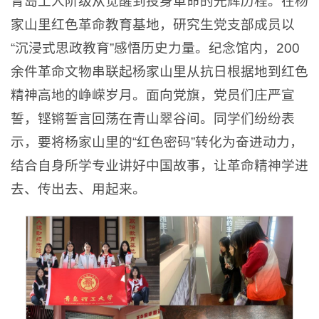
青岛工人阶级从觉醒到投身革命的光辉历程。在杨
家山里红色革命教育基地，研究生党支部成员以
“沉浸式思政教育”感悟历史力量。纪念馆内，200
余件革命文物串联起杨家山里从抗日根据地到红色
精神高地的峥嵘岁月。面向党旗，党员们庄严宣
誓，铿锵誓言回荡在青山翠谷间。同学们纷纷表
示，要将杨家山里的“红色密码”转化为奋进动力，
结合自身所学专业讲好中国故事，让革命精神学进
去、传出去、用起来。