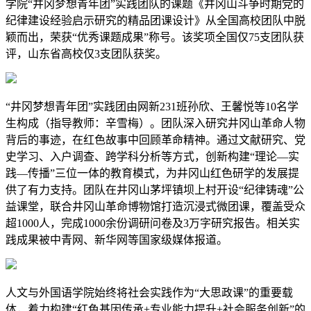
学院“井冈梦想青年团”实践团队的课题《井冈山斗争时期党的
纪律建设经验启示研究的精品团课设计》从全国高校团队中脱
颖而出，荣获“优秀课题成果”称号。该奖项全国仅75支团队获
评，山东省高校仅3支团队获奖。
“井冈梦想青年团”实践团由网新231班孙欣、王馨悦等10名学
生构成（指导教师：辛雪梅）。团队深入研究井冈山革命人物
背后的事迹，在红色故事中回顾革命精神。通过文献研究、党
史学习、入户调查、跨学科分析等方式，创新构建“理论—实
践—传播”三位一体的教育模式，为井冈山红色研学的发展提
供了有力支持。团队在井冈山茅坪镇坝上村开设“纪律铸魂”公
益课堂，联合井冈山革命博物馆打造沉浸式微团课，覆盖受众
超1000人，完成1000余份调研问卷及3万字研究报告。相关实
践成果被中青网、新华网等国家级媒体报道。
人文与外国语学院始终将社会实践作为“大思政课”的重要载
体，着力构建“红色基因传承+专业能力提升+社会服务创新”的