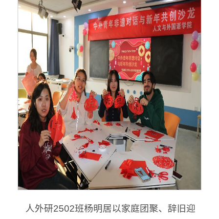
人外研2502班杨明居以家庭团聚、辞旧迎